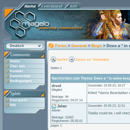
Foren
>
General
>
Bugs
> Does a * i
Deutsch
Community
Suchen
Zurück zur Themenliste
Home
Über uns
Seiten 1
Kontakt
Datenschutz
Nachrichten zum Thema: Does a * in name keep
Bedingungen
drool
Gesendet: 23.05.23, 16:27
Mitglied
Killed *Vance Bearstalker a
Spiele
Beiträge: 94
Everquest
Registrieren: 04.07.14
Rift
Jelan
Gesendet: 25.05.23, 11:51
Admin
Totally could be, i will che
Beiträge: 11683
Registrieren: 05.05.01
pages 1