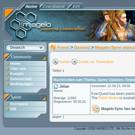
Foren
>
General
>
Magelo Sync statu
Deutsch
Community
Suchen
Zurück zur Themenliste
Home
Über uns
Seiten 1
Kontakt
Datenschutz
Nachrichten zum Thema: Game Updates: Septe
Bedingungen
Jelan
Gesendet: 22.09.23, 09:58
Admin
EverQuest has been patch
Spiele
The
Patch Notes
is availab
Beiträge: 11683
Registrieren: 05.05.01
Everquest
Magelo Sync has b
Rift
pages 1
Copyright ©2026 MAGELO LTD. Alle Rechte vo