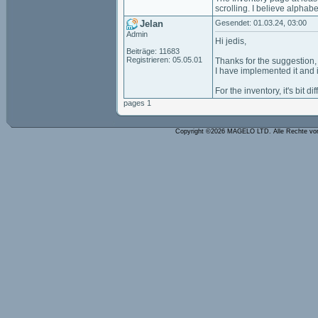
scrolling. I believe alpha
Jelan
Gesendet: 01.03.24, 03:00
Admin
Hi jedis,
Beiträge: 11683
Registrieren: 05.05.01
Thanks for the suggestion, 
I have implemented it and it
For the inventory, it's bit 
pages 1
Copyright ©2026 MAGELO LTD. Alle Rechte vo