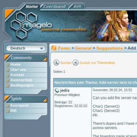
Foren
>
General
>
Suggestions
> Add 
Deutsch
Community
Suchen
Zurück zur Themenliste
Home
Über uns
Seiten 1
Kontakt
Datenschutz
Nachrichten zum Thema: Add server next to cha
Bedingungen
jedis
Gesendet: 28.02.24, 15:52
Premium Mitglied
Can you add the server na
Spiele
Beiträge: 22
Everquest
Registrieren: 22.02.02
Char1 (Server1)
Rift
Char1 (Server2)
etc.
There's dupes and I have no
across servers.
The Inventory page at least