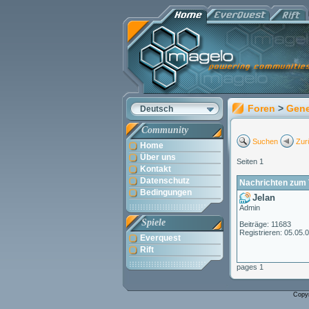
Foren
>
Gene
Deutsch
Community
Suchen
Zur
Home
Über uns
Seiten 1
Kontakt
Datenschutz
Nachrichten zum 
Bedingungen
Jelan
Admin
Spiele
Beiträge: 11683
Registrieren: 05.05.
Everquest
Rift
pages 1
Copy