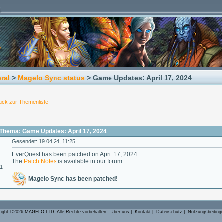
ral
>
Magelo Sync status
> Game Updates: April 17, 2024
ück zur Themenliste
Thema: Game Updates: April 17, 2024
Gesendet: 19.04.24, 11:25
EverQuest has been patched on April 17, 2024.
The
Patch Notes
is available in our forum.
01
Magelo Sync has been patched!
right ©2026 MAGELO LTD. Alle Rechte vorbehalten.
Über uns
|
Kontakt
|
Datenschutz
|
Nutzungsbeding