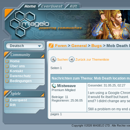
Foren
>
General
>
Bugs
> Mob Death 
Deutsch
Community
Suchen
Zurück zur Themenliste
Home
Über uns
Seiten 1
Kontakt
Datenschutz
Nachrichten zum Thema: Mob Death location ma
Bedingungen
Mistweave
Gesendet: 31.05.25, 02:27
Premium Mitglied
I am using a Google Chrome
Spiele
it would fix itself but has
Beiträge: 11
Everquest
Registrieren: 25.06.05
end? I didnt change any se
Rift
Still a problem on my end a
pages 1
Copyright ©2026 MAGELO LTD. Alle Rechte vo