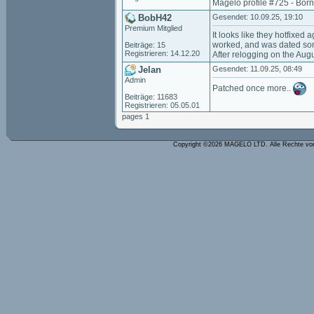
Magelo profile #725 - Bor
BobH42
Gesendet: 10.09.25, 19:10
Premium Mitglied
It looks like they hotfixed
worked, and was dated som
Beiträge: 15
Registrieren: 14.12.20
After relogging on the Au
Jelan
Gesendet: 11.09.25, 08:49
Admin
Patched once more..
Beiträge: 11683
Registrieren: 05.05.01
pages 1
Copyright ©2026 MAGELO LTD. Alle Rechte vo