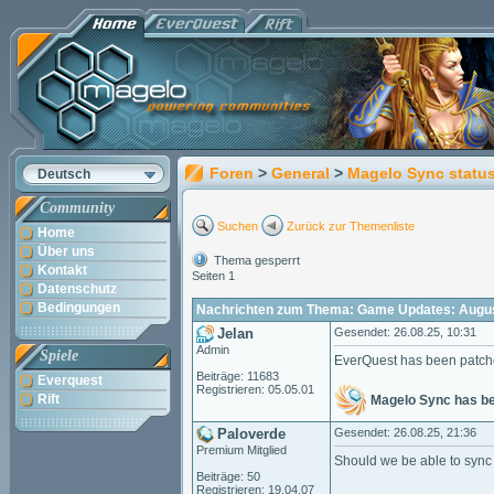
Foren
>
General
>
Magelo Sync statu
Deutsch
Community
Suchen
Zurück zur Themenliste
Home
Über uns
Thema gesperrt
Kontakt
Seiten 1
Datenschutz
Bedingungen
Nachrichten zum Thema: Game Updates: Augus
Jelan
Gesendet: 26.08.25, 10:31
Admin
Spiele
EverQuest has been patch
Beiträge: 11683
Everquest
Registrieren: 05.05.01
Rift
Magelo Sync has b
Paloverde
Gesendet: 26.08.25, 21:36
Premium Mitglied
Should we be able to sync 
Beiträge: 50
Registrieren: 19.04.07