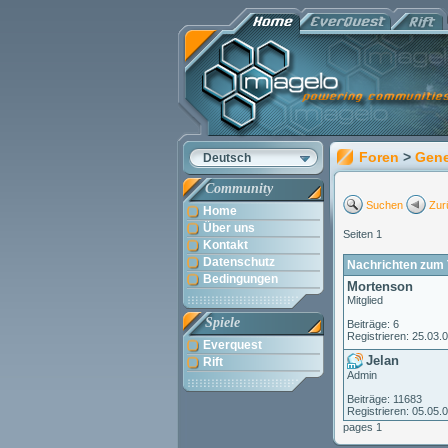
Foren
>
Gene
Deutsch
Community
Suchen
Zur
Home
Über uns
Seiten 1
Kontakt
Datenschutz
Nachrichten zum T
Bedingungen
Mortenson
Mitglied
Spiele
Beiträge: 6
Registrieren: 25.03.
Everquest
Jelan
Rift
Admin
Beiträge: 11683
Registrieren: 05.05.
pages 1