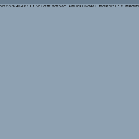
right ©2026 MAGELO LTD. Alle Rechte vorbehalten.
Über uns
|
Kontakt
|
Datenschutz
|
Nutzungsbeding