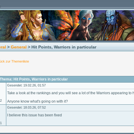
ral
>
General
> Hit Points, Warriors in particular
ück zur Themenliste
hema: Hit Points, Warriors in particular
Gesendet: 19.02.26, 01:57
Take a look at the rankings and you will see a lot of the Warriors appearing to 
02
Anyone know what's going on with it?
Gesendet: 18.03.26, 07:52
I believe this issue has been fixed
01