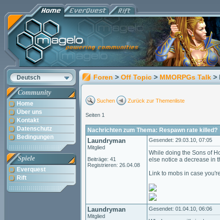
Foren
>
Off Topic
>
MMORPGs Talk
>
Deutsch
Community
Suchen
Zurück zur Themenliste
Home
Über uns
Seiten 1
Kontakt
Datenschutz
Nachrichten zum Thema: Respawn rate killed?
Bedingungen
Laundryman
Gesendet: 29.03.10, 07:05
Mitglied
While doing the Sons of Ho
Spiele
Beiträge: 41
else notice a decrease in 
Registrieren: 26.04.08
Everquest
Link to mobs in case you're
Rift
Laundryman
Gesendet: 01.04.10, 06:06
Mitglied