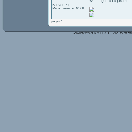
Whelp, guess it's just me.
Beiträge: 41
Registrieren: 26.04.08
pages 1
Copyright ©2026 MAGELO LTD. Alle Rechte vo