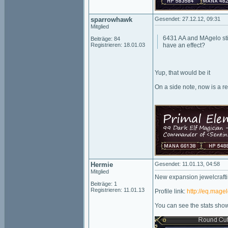
sparrowhawk
Gesendet: 27.12.12, 09:31
Mitglied
6431 AA and MAgelo sti
Beiträge: 84
Registrieren: 18.01.03
have an effect?
Yup, that would be it
On a side note, now is a re
Hermie
Gesendet: 11.01.13, 04:58
Mitglied
New expansion jewelcraftin
Beiträge: 1
Registrieren: 11.01.13
Profile link:
http://eq.mage
You can see the stats showi