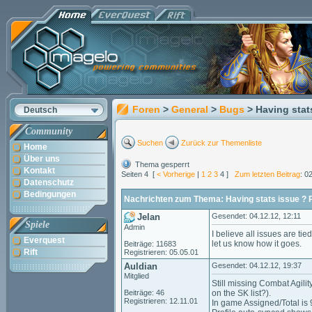
Foren
>
General
>
Bugs
> Having stats
Deutsch
Community
Suchen
Zurück zur Themenliste
Home
Über uns
Thema gesperrt
Kontakt
Seiten 4 [
< Vorherige
|
1
2
3
4 ]
Zum letzten Beitrag
: 0
Datenschutz
Bedingungen
Nachrichten zum Thema: Having stats issue ? Ple
Jelan
Gesendet: 04.12.12, 12:11
Spiele
Admin
I believe all issues are t
Everquest
let us know how it goes.
Beiträge: 11683
Rift
Registrieren: 05.05.01
Auldian
Gesendet: 04.12.12, 19:37
Mitglied
Still missing Combat Agili
Beiträge: 46
on the SK list?).
Registrieren: 12.11.01
In game Assigned/Total is 