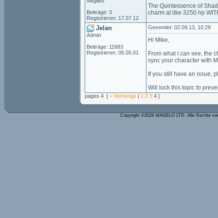
Mitglied
The Quintessence of Shado
Beiträge: 3
charm at like 3250 hp WITH
Registrieren: 17.07.12
Jelan
Gesendet: 02.09.13, 10:29
Admin
Hi Mike,
Beiträge: 11683
Registrieren: 05.05.01
From what I can see, the c
sync your character with M
If you still have an issue,
Will lock this topic to prev
pages 4 [
< Vorherige
|
1
2
3
4 ]
Copyright ©2026 MAGELO LTD. Alle Rechte vo