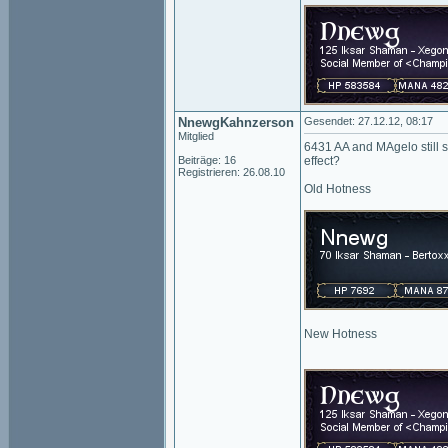
NnewgKahnzerson
Gesendet: 27.12.12, 08:17
Mitglied
6431 AA and MAgelo still 
Beiträge: 16
effect?
Registrieren: 26.08.10
Old Hotness
New Hotness