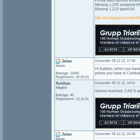
Profile auto-synced shows
Missing 1,235 assigned A
Missing 1,223 spent AA.
http://eq.magelo.com/prof
Jelan
Gesendet: 05.12.12, 17:40
Admin
Hi Auldian, when you have t
points you have in Combat 
Beiträge: 11683
Registrieren: 05.05.01
Auldian
Gesendet: 05.12.12, 18:51
Mitglied
Seems resolved. CA/CS an
Beiträge: 46
Registrieren: 12.11.01
Jelan
Gesendet: 06.12.12, 03:40
Admin