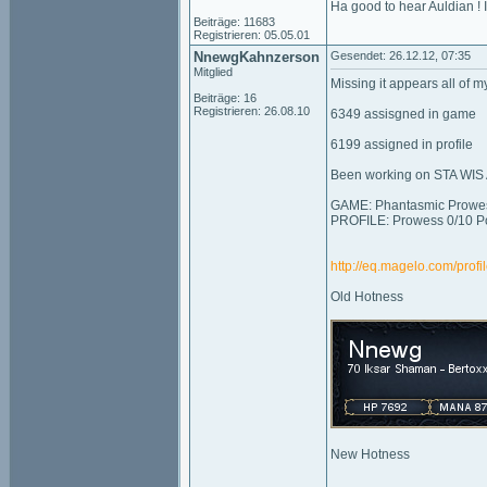
Ha good to hear Auldian ! 
Beiträge: 11683
Registrieren: 05.05.01
NnewgKahnzerson
Gesendet: 26.12.12, 07:35
Mitglied
Missing it appears all of
Beiträge: 16
Registrieren: 26.08.10
6349 assisgned in game
6199 assigned in profile
Been working on STA WIS A
GAME: Phantasmic Prowess
PROFILE: Prowess 0/10 Po
http://eq.magelo.com/prof
Old Hotness
New Hotness