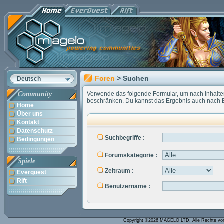
Foren
> Suchen
Deutsch
Community
Verwende das folgende Formular, um nach Inhalten
beschränken. Du kannst das Ergebnis auch nach B
Home
Über uns
Kontakt
Datenschutz
Suchbegriffe :
Bedingungen
Forumskategorie :
Spiele
Zeitraum :
Everquest
Rift
Benutzername :
Copyright ©2026 MAGELO LTD. Alle Rechte vo