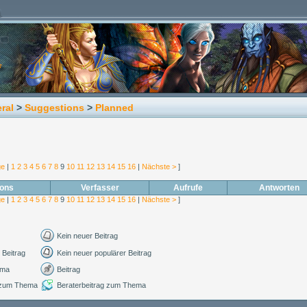
ral
>
Suggestions
>
Planned
ge
|
1
2
3
4
5
6
7
8
9
10
11
12
13
14
15
16
|
Nächste >
]
ions
Verfasser
Aufrufe
Antworten
ge
|
1
2
3
4
5
6
7
8
9
10
11
12
13
14
15
16
|
Nächste >
]
Kein neuer Beitrag
 Beitrag
Kein neuer populärer Beitrag
ema
Beitrag
 zum Thema
Beraterbeitrag zum Thema