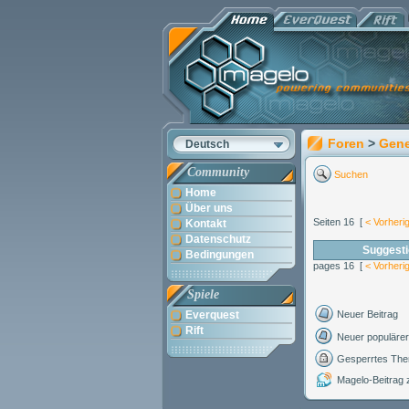
Foren
>
Gene
Deutsch
Community
Suchen
Home
Über uns
Seiten 16 [
< Vorheri
Kontakt
Datenschutz
Suggest
Bedingungen
pages 16 [
< Vorheri
Spiele
Everquest
Neuer Beitrag
Rift
Neuer populärer
Gesperrtes Th
Magelo-Beitrag