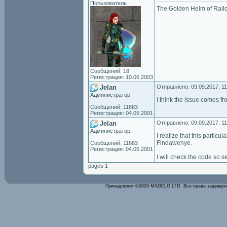
Пользователь
The Golden Helm of Rallos
Сообщений: 18
Регистрация: 10.06.2003
Jelan
Отправлено: 09.09.2017, 11
Администратор
I think the issue comes fr
Сообщений: 11683
Регистрация: 04.05.2001
Jelan
Отправлено: 09.09.2017, 11
Администратор
I realize that this particu
Findawenye.
Сообщений: 11683
Регистрация: 04.05.2001
I will check the code so s
pages 1
Принадлежит ©2026 MAGELO LTD. Все права защище