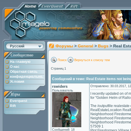
Форумы
>
General
>
Bugs
> Real Est
Русский
Сообщество
Поиск
Вернуться к списку тем
На главную
О нас
Страниц 1
Обратная связь
конфиденциально.
Сообщений в теме: Real Estate items not being
Условия
rswiders
Отправлено: 30.03.2017, 12
Пользователь
I recently updated on of
Игры
for "Golden Helm of Rallo
Everquest
Rift
The /outputfile realestat
RealEstateLocation Rea
Neighborhood Firestormer
Neighborhood Firestormer
Neighborhood Firestormer
57509 1
Сообщений: 18
Plot Firestormers Villag