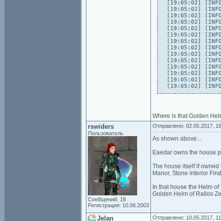
[19:05:02] [INFO
[19:05:02] [INF
[19:05:02] [INF
[19:05:02] [INFO
[19:05:02] [INFO
[19:05:02] [INFO
[19:05:02] [INF
[19:05:02] [INFO
[19:05:02] [INF
[19:05:02] [INF
[19:05:02] [INF
[19:05:02] [INF
[19:05:02] [INF
[19:05:02] [INF
Where is that Golden Helm
rswiders
Отправлено: 02.05.2017, 16
Пользователь
As shown above...
Eaedar owns the house plo
The house itself if owned
Manor, Stone interior Fi
In that house the Helm of
Golden Helm of Rallos Z
Сообщений: 18
Регистрация: 10.06.2003
Jelan
Отправлено: 10.05.2017, 11