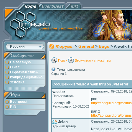
Форумы
>
General
>
Bugs
> A walk t
Русский
Сообщество
Поиск
Вернуться к списку тем
На главную
О нас
Тема прикреплена
Обратная связь
Страниц 1
конфиденциально.
Условия
Сообщений в теме: A walk thru on JVM error
weaker
Отправлено: 09.02.2018, 12
Игры
Пользователь
part 1
Everquest
Сообщений: 2
http://aohguild.org/for
Rift
Регистрация: 10.08.2002
part 2
http://aohguild.org/for
Jelan
Отправлено: 26.02.2018, 3:
Администратор
Neat, looks like I will h