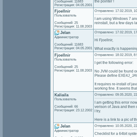
the pointer !
Сообщений: 11683
Регистрация: 04.05.2001
Fjoellnir
Отправлено: 17.02.2019, 10
Пользователь
I am using Windows 7 and 
Сообщений: 25
reinstall, but a few days
Регистрация: 11.08.2003
Jelan
Отправлено: 17.02.2019, 17
Администратор
Hi Fjoellnir,
Сообщений: 11683
Регистрация: 04.05.2001
What exactly is happeni
Fjoellnir
Отправлено: 18.02.2019, 8:
Пользователь
I get the following error:
Сообщений: 25
Регистрация: 11.08.2003
No JVM could be found o
Please define EXE4J_
It requires re-install of
working fine. It seems that
Kaliaila
Отправлено: 09.05.2020, 22
Пользователь
I am getting this error no
Сообщений: 66
verison of Java and then d
Регистрация: 23.12.2002
I try.
Here is a link to a pic of
Jelan
Отправлено: 10.05.2020, 22
Администратор
Checklist for a 64bit syst