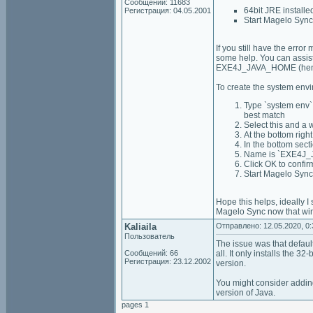
Сообщений: 11683
64bit JRE installe
Регистрация: 04.05.2001
Start Magelo Syn
If you still have the err
some help. You can assist
EXE4J_JAVA_HOME (hence
To create the system envi
Type `system env`
best match
Select this and a
At the bottom right
In the bottom sect
Name is `EXE4J_JA
Click OK to confir
Start Magelo Sync
Hope this helps, ideally 
Magelo Sync now that wi
Kaliaila
Отправлено: 12.05.2020, 0:
Пользователь
The issue was that default
Сообщений: 66
all. It only installs the 3
Регистрация: 23.12.2002
version.
You might consider adding 
version of Java.
pages 1