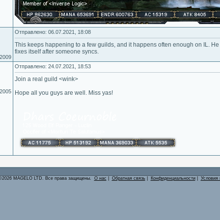
Отправлено: 06.07.2021, 18:08
This keeps happening to a few guilds, and it happens often enough on IL. He h
fixes itself after someone syncs.
.2009
Отправлено: 24.07.2021, 18:53
Join a real guild <wink>
.2005
Hope all you guys are well. Miss yas!
©2026 MAGELO LTD. Все права защищены.
О нас
|
Обратная связь
|
Конфиденциальности
|
Условия 