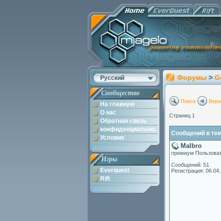
Форумы
>
G
Русский
Сообщество
Поиск
Верн
На главную
О нас
Страниц 1
Обратная связь
конфиденциально.
Сообщений в теме
Условия
Malbro
премиум Пользова
Игры
Сообщений: 51
Everquest
Регистрация: 06.04
Rift