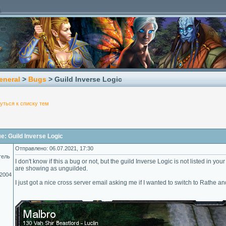
eneral
>
Bugs
> Guild Inverse Logic
уться к списку тем
: Guild Inverse Logic
Отправлено: 06.07.2021, 17:30
тель
I don't know if this a bug or not, but the guild Inverse Logic is not listed in y
are showing as unguilded.
.2004
I just got a nice cross server email asking me if I wanted to switch to Rathe 