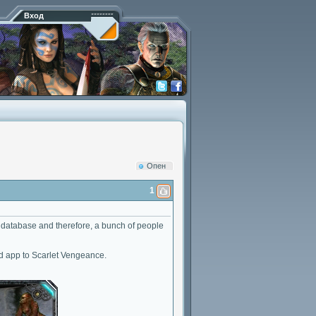
Вход
Опен
1
our database and therefore, a bunch of people
and app to Scarlet Vengeance.