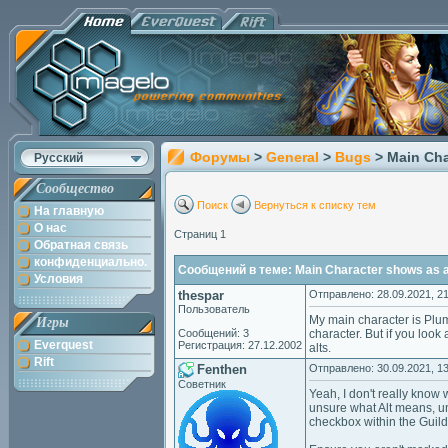
Форумы
>
General
>
Bugs
> Main Cha
Русский
Сообщество
Поиск
Вернуться к списку тем
На главную
О нас
Страниц 1
Обратная связь
конфиденциально.
Сообщений в теме: Main Character shows as alt
Условия
thespar
Отправлено: 28.09.2021, 21
Пользователь
My main character is Plum
Игры
Сообщений: 3
character. But if you look 
Everquest
Регистрация: 27.12.2002
alts.
Rift
Fenthen
Отправлено: 30.09.2021, 13
Советник
Yeah, I don't really know w
unsure what Alt means, unl
checkbox within the Guild