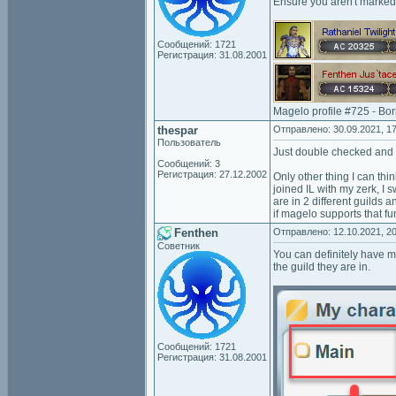
Ensure you aren't marked
Сообщений: 1721
Регистрация: 31.08.2001
Magelo profile #725 - Bo
thespar
Отправлено: 30.09.2021, 17
Пользователь
Just double checked and no
Сообщений: 3
Регистрация: 27.12.2002
Only other thing I can thi
joined IL with my zerk, I
are in 2 different guilds a
if magelo supports that fu
Fenthen
Отправлено: 12.10.2021, 20
Советник
You can definitely have m
the guild they are in.
Сообщений: 1721
Регистрация: 31.08.2001