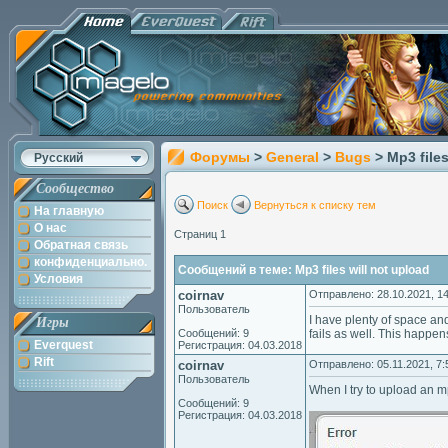
Форумы
>
General
>
Bugs
> Mp3 file
Русский
Сообщество
Поиск
Вернуться к списку тем
На главную
О нас
Страниц 1
Обратная связь
конфиденциально.
Сообщений в теме: Mp3 files will not upload
Условия
coirnav
Отправлено: 28.10.2021, 14
Пользователь
I have plenty of space and
Игры
Сообщений: 9
fails as well. This happens
Everquest
Регистрация: 04.03.2018
Rift
coirnav
Отправлено: 05.11.2021, 7:
Пользователь
When I try to upload an mp
Сообщений: 9
Регистрация: 04.03.2018