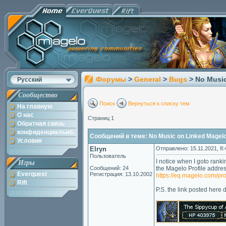
Форумы
>
General
>
Bugs
> No Music
Русский
Сообщество
Поиск
Вернуться к списку тем
На главную
О нас
Страниц 1
Обратная связь
конфиденциально.
Сообщений в теме: No Music on Linked Magelo 
Условия
Elryn
Отправлено: 15.11.2021, 8:
Пользователь
I notice when I goto rankin
Игры
Сообщений: 24
the Magelo Profile addres
Everquest
Регистрация: 13.10.2002
https://eq.magelo.com/pr
Rift
P.S. the link posted here