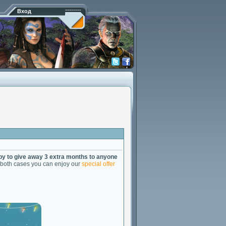
Вход
y to give away 3 extra months to anyone
n both cases you can enjoy our
special offer