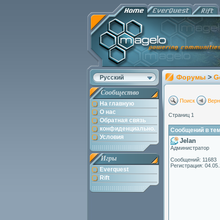
Форумы
>
G
Русский
Сообщество
Поиск
Верн
На главную
О нас
Страниц 1
Обратная связь
конфиденциально.
Сообщений в теме
Условия
Jelan
Администратор
Игры
Сообщений: 11683
Регистрация: 04.05
Everquest
Rift