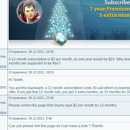
Отправлено: 28.12.2021, 18:08
тель
A 12-month subscription is $2 per month, so one year would be $24. Why does 
months are supposed to be free?
.2004
Отправлено: 28.12.2021, 19:53
Hi Telefe,
.2001
You got this backward, a 12 month subscription costs 30 usd which is essenti
offer, if you get that 12 month sub, you get 3 extra months, so 15 months for 3
Отправлено: 28.12.2021, 23:00
тель
Please correct the page that clearly says $2 per month for 12 months.
.2004
Отправлено: 29.12.2021, 5:48
Can you please link this page so I can have a look ? Thanks