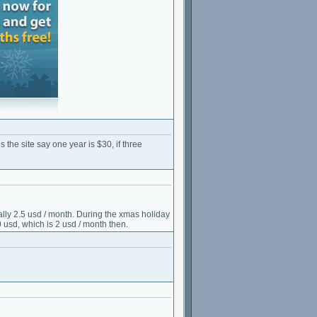
the site say one year is $30, if three
ally 2.5 usd / month. During the xmas holiday
0 usd, which is 2 usd / month then.