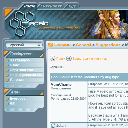
Форумы
>
General
>
Suggestions
> M
Русский
Сообщество
Поиск
Вернуться к списку тем
На главную
О нас
Страниц 1
Обратная связь
конфиденциально.
Сообщений в теме: Modifiers by aug type
Условия
VumChanter
Отправлено: 11.09.2022, 18
Пользователь
I use Magelo sync exclusi
Игры
Сообщений: 4
pick the best slot for an 
Everquest
Регистрация: 21.09.2004
Rift
However, I can sort by sta
and it leave out all augs t
Because that is what I am
5. All the Type 3, 4, 7/8 ar
Jelan
Отправлено: 11.10.2022, 21