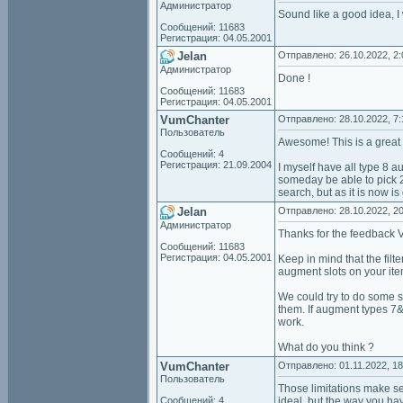
Администратор
Sound like a good idea, I 
Сообщений: 11683
Регистрация: 04.05.2001
Jelan
Отправлено: 26.10.2022, 2:
Администратор
Done !
Сообщений: 11683
Регистрация: 04.05.2001
VumChanter
Отправлено: 28.10.2022, 7:
Пользователь
Awesome! This is a great 
Сообщений: 4
Регистрация: 21.09.2004
I myself have all type 8 a
someday be able to pick 2
search, but as it is now is
Jelan
Отправлено: 28.10.2022, 20
Администратор
Thanks for the feedback 
Сообщений: 11683
Регистрация: 04.05.2001
Keep in mind that the filt
augment slots on your ite
We could try to do some s
them. If augment types 7&
work.
What do you think ?
VumChanter
Отправлено: 01.11.2022, 18
Пользователь
Those limitations make sen
Сообщений: 4
ideal, but the way you ha