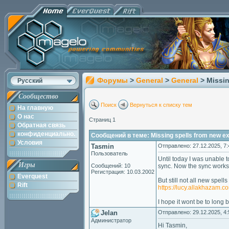
Форумы
>
General
>
General
> Missi
Русский
Сообщество
Поиск
Вернуться к списку тем
На главную
О нас
Страниц 1
Обратная связь
конфиденциально.
Сообщений в теме: Missing spells from new e
Условия
Tasmin
Отправлено: 27.12.2025, 7:
Пользователь
Until today I was unable 
Игры
Сообщений: 10
sync. Now the sync works 
Регистрация: 10.03.2002
Everquest
But still not all new spel
Rift
https://lucy.allakhazam.
I hope it wont be to long
Jelan
Отправлено: 29.12.2025, 4:
Администратор
Hi Tasmin,