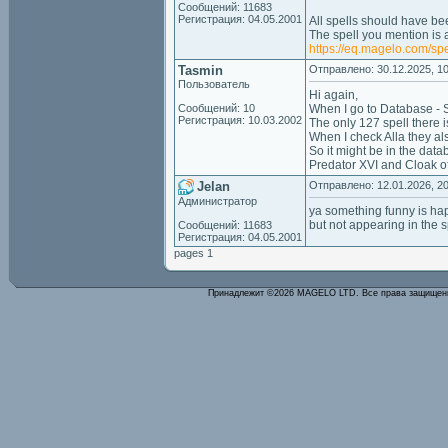
Сообщений: 11683
Регистрация: 04.05.2001
All spells should have be
The spell you mention is a
https://eq.magelo.com/spe
Tasmin
Отправлено: 30.12.2025, 10
Пользователь
Hi again,
Сообщений: 10
When I go to Database - Spe
Регистрация: 10.03.2002
The only 127 spell there is
When I check Alla they al
So it might be in the data
Predator XVI and Cloak o
Jelan
Отправлено: 12.01.2026, 20
Администратор
ya something funny is h
but not appearing in the spe
Сообщений: 11683
Регистрация: 04.05.2001
pages 1
Принадлежит ©2026 MAGELO LTD. Все права защище