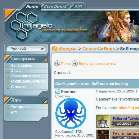
Форумы
>
General
>
Bugs
> SoR map
Русский
Сообщество
Поиск
Вернуться к списку тем
На главную
О нас
Страниц 1
Обратная связь
конфиденциально.
Сообщений в теме: SoR map not loading
Условия
Fenthen
Отправлено: 20.02.2026, 1:
Советник
Candlemaker's Workshop is
Игры
Everquest
For example:
https://eq.
Rift
Сообщений: 1721
Регистрация: 31.08.2001