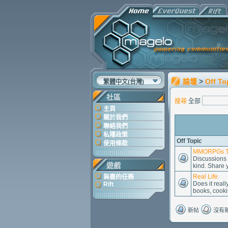
論壇
>
Off To
繁體中文(台灣)
社區
搜尋
全部
主頁
關於我們
聯絡我們
私隱政策
Off Topic
使用條款
MMORPGs T
Discussions 
遊戲
kind. Share y
Real Life
無盡的任務
Does it real
Rift
books, cookin
新帖
沒有