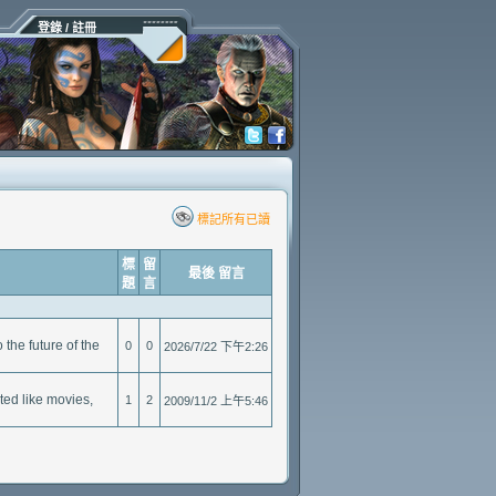
登錄 / 註冊
標記所有已讀
標
留
最後 留言
題
言
he future of the
0
0
2026/7/22 下午2:26
ted like movies,
1
2
2009/11/2 上午5:46