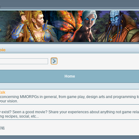
pic
Home
alk
concerning MMORPGs in general, from game play, design arts and programming to t
our vision.
ly exist? Seen a good movie? Share your experiences about anything not game rela
g recipes, social, etc...
新帖