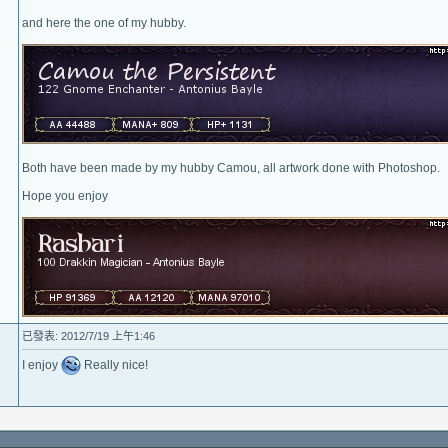
and here the one of my hubby.
Both have been made by my hubby Camou, all artwork done with Photoshop.
Hope you enjoy
已發表: 2012/7/19 上午1:46
I enjoy
Really nice!