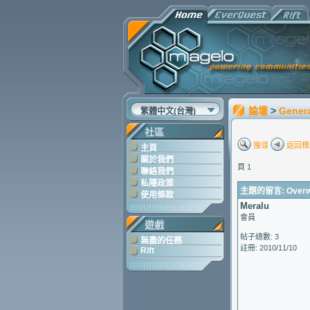
論壇
>
Gener
繁體中文(台灣)
社區
搜尋
返回標
主頁
關於我們
頁 1
聯絡我們
私隱政策
主題的留言: Overwor
使用條款
Meralu
會員
遊戲
帖子總數: 3
無盡的任務
註冊: 2010/11/10
Rift