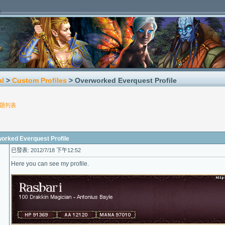
al
>
Custom Profiles
> Overworked Everquest Profile
題列表
ked Everquest Profile
已發表: 2012/7/18 下午12:52
Here you can see my profile.