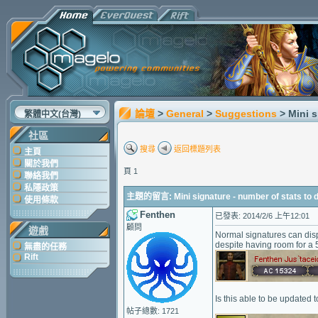
論壇
>
General
>
Suggestions
> Mini s
繁體中文(台灣)
社區
搜尋
返回標題列表
主頁
關於我們
頁 1
聯絡我們
私隱政策
主題的留言: Mini signature - number of stats to d
使用條款
Fenthen
已發表: 2014/2/6 上午12:01
顧問
遊戲
Normal signatures can displ
despite having room for a 5
無盡的任務
Rift
Is this able to be updated 
帖子總數: 1721