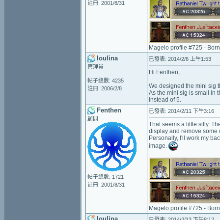
註冊: 2001/8/31
Magelo profile #725 - Bor
loulina
已發表: 2014/2/6 上午1:53
管理員
Hi Fenthen,
帖子總數: 4235
We designed the mini sig t
註冊: 2006/2/8
As the mini sig is small in
instead of 5.
Fenthen
已發表: 2014/2/11 下午3:16
顧問
That seems a little silly. 
display and remove some of
Personally, I'll work my ba
image.
帖子總數: 1721
註冊: 2001/8/31
Magelo profile #725 - Bor
loulina
已發表: 2014/2/13 下午8:12