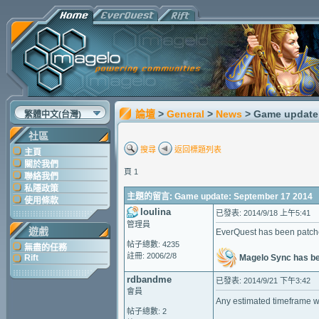
論壇
>
General
>
News
> Game update
繁體中文(台灣)
社區
搜尋
返回標題列表
主頁
關於我們
頁 1
聯絡我們
私隱政策
主題的留言: Game update: September 17 2014
使用條款
loulina
已發表: 2014/9/18 上午5:41
管理員
遊戲
EverQuest has been patch
帖子總數: 4235
無盡的任務
註冊: 2006/2/8
Magelo Sync has b
Rift
rdbandme
已發表: 2014/9/21 下午3:42
會員
Any estimated timeframe 
帖子總數: 2