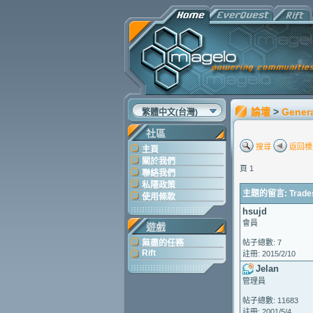
論壇
>
Gener
繁體中文(台灣)
社區
搜尋
返回標
主頁
關於我們
頁 1
聯絡我們
私隱政策
主題的留言: Tradesk
使用條款
hsujd
會員
遊戲
無盡的任務
帖子總數: 7
Rift
註冊: 2015/2/10
Jelan
管理員
帖子總數: 11683
註冊: 2001/5/4