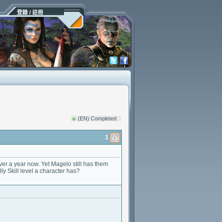
登錄 / 註冊
(EN) Completed
1
over a year now. Yet Magelo still has them
ly Skill level a character has?