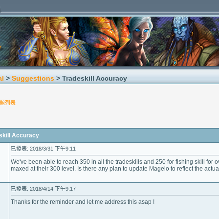
al
>
Suggestions
> Tradeskill Accuracy
題列表
ill Accuracy
已發表: 2018/3/31 下午9:11
We've been able to reach 350 in all the tradeskills and 250 for fishing skill for 
maxed at their 300 level. Is there any plan to update Magelo to reflect the actual
已發表: 2018/4/14 下午9:17
Thanks for the reminder and let me address this asap !