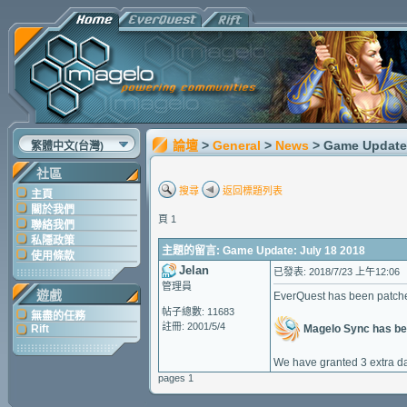
論壇
>
General
>
News
> Game Update:
繁體中文(台灣)
社區
搜尋
返回標題列表
主頁
關於我們
頁 1
聯絡我們
私隱政策
主題的留言: Game Update: July 18 2018
使用條款
Jelan
已發表: 2018/7/23 上午12:06
管理員
遊戲
EverQuest has been patche
帖子總數: 11683
無盡的任務
註冊: 2001/5/4
Magelo Sync has be
Rift
We have granted 3 extra da
pages 1