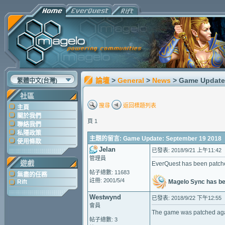
論壇
>
General
>
News
> Game Update
繁體中文(台灣)
社區
搜尋
返回標題列表
主頁
關於我們
頁 1
聯絡我們
私隱政策
主題的留言: Game Update: September 19 2018
使用條款
Jelan
已發表: 2018/9/21 上午11:42
管理員
遊戲
EverQuest has been patch
帖子總數: 11683
無盡的任務
註冊: 2001/5/4
Magelo Sync has be
Rift
Westwynd
已發表: 2018/9/22 下午12:55
會員
The game was patched agai
帖子總數: 3