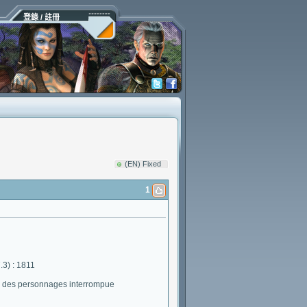
登錄 / 註冊
(EN) Fixed
1
3) : 1811
on des personnages interrompue