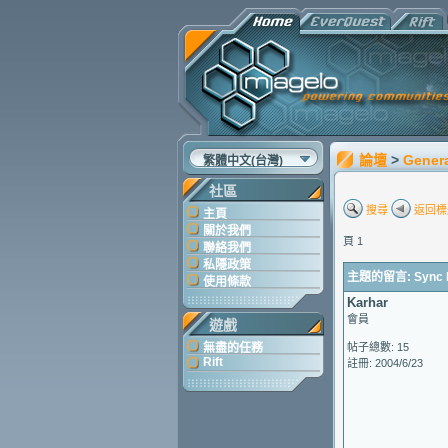
論壇
>
Gener
繁體中文(台灣)
社區
搜尋
返回標
主頁
關於我們
頁 1
聯絡我們
私隱政策
主題的留言: Sync Err
使用條款
Karhar
會員
遊戲
無盡的任務
帖子總數: 15
Rift
註冊: 2004/6/23