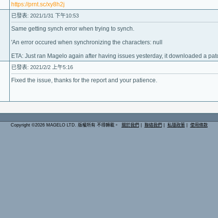
https://prnt.sc/xy8h2j
已發表: 2021/1/31 下午10:53
Same getting synch error when trying to synch.
'An error occured when synchronizing the characters: null
ETA: Just ran Magelo again after having issues yesterday, it downloaded a pat
已發表: 2021/2/2 上午5:16
Fixed the issue, thanks for the report and your patience.
Copyright ©2026 MAGELO LTD. 版權所有 不得轉載。
關於我們
|
聯絡我們
|
私隱政策
|
使用條款