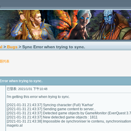
al
>
Bugs
> Sync Error when trying to sync.
題列表
or when trying to sync.
已發表: 2021/1/31 下午10:48
I'm getting this error when trying to sync.
[2021-01-31 21:43:37] Syncing character (Full) 'Karhar'
[2021-01-31 21:43:37] Sending game content to server...
[2021-01-31 21:43:37] Detected game objects by GameMonitor (EverQuest 3.7.
[2021-01-31 21:43:37] New detected game objects : 1811
[2021-01-31 21:43:38] Impossible de synchroniser le contenu, synchronisati
magelo.aI