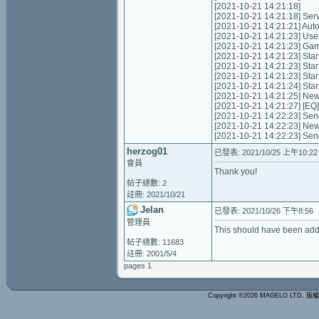
[2021-10-21 14:21:18]
[2021-10-21 14:21:18] Servic
[2021-10-21 14:21:21] Autom
[2021-10-21 14:21:23] Us
[2021-10-21 14:21:23] Game 
[2021-10-21 14:21:23] Start
[2021-10-21 14:21:23] Star
[2021-10-21 14:21:23] Star
[2021-10-21 14:21:24] Star
[2021-10-21 14:21:25] Ne
[2021-10-21 14:21:27] [EQ]
[2021-10-21 14:22:23] Send
[2021-10-21 14:22:23] New
[2021-10-21 14:22:23] Sen
herzog01
已發表: 2021/10/25 上午10:22
會員
Thank you!
帖子總數: 2
註冊: 2021/10/21
Jelan
已發表: 2021/10/26 下午8:56
管理員
This should have been add
帖子總數: 11683
註冊: 2001/5/4
pages 1
Copyright ©2026 MAGELO LTD