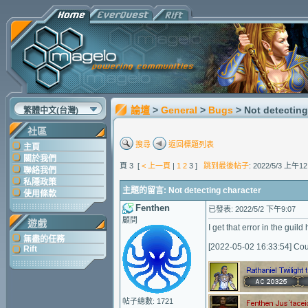
論壇
>
General
>
Bugs
> Not detecting
繁體中文(台灣)
社區
搜尋
返回標題列表
主頁
關於我們
頁 3 [
< 上一頁
|
1
2
3 ]
跳到最後帖子
: 2022/5/3 上午12
聯絡我們
私隱政策
主題的留言: Not detecting character
使用條款
Fenthen
已發表: 2022/5/2 下午9:07
顧問
遊戲
I get that error in the guild 
無盡的任務
[2022-05-02 16:33:54] Coul
Rift
帖子總數: 1721