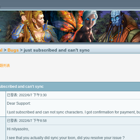
al
>
Bugs
> just subscribed and can't sync
題列表
scribed and can't sync
已發表: 2022/6/7 下午3:30
Dear Support:
I just subscribed and can not sync characters. I got confirmation for payment, bu
已發表: 2022/6/7 下午8:58
Hi nilyasolro,
I see that you actually did sync your toon, did you resolve your issue ?