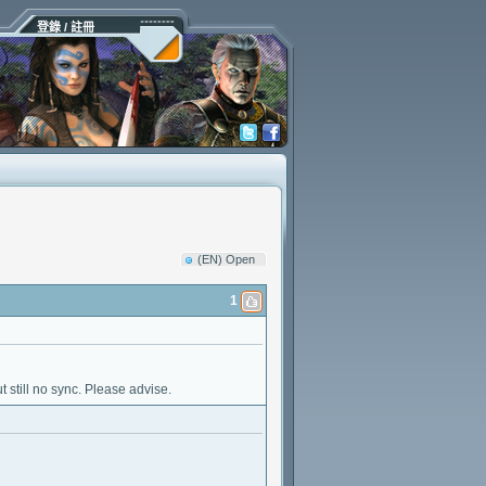
登錄 / 註冊
(EN) Open
1
t still no sync. Please advise.