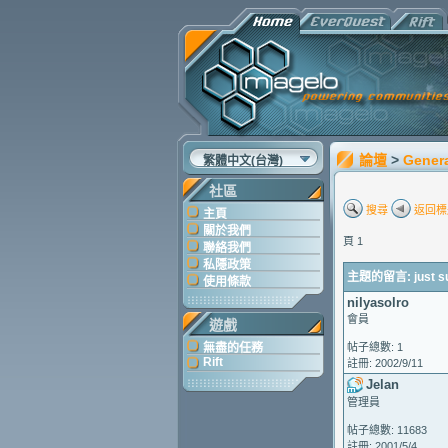
論壇
>
Gener
繁體中文(台灣)
社區
搜尋
返回標
主頁
關於我們
頁 1
聯絡我們
私隱政策
主題的留言: just sub
使用條款
nilyasolro
會員
遊戲
無盡的任務
帖子總數: 1
Rift
註冊: 2002/9/11
Jelan
管理員
帖子總數: 11683
註冊: 2001/5/4