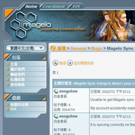
論壇
>
General
>
Bugs
> Magelo Sync t
繁體中文(台灣)
社區
搜尋
返回標題列表
主頁
關於我們
頁 1
聯絡我們
私隱政策
主題的留言: Magelo Sync trying to detect your c
使用條款
esogolow
已發表: 2022/7/2 下午10:11
白金會員
遊戲
Unable to get Magelo sync t
無盡的任務
帖子總數: 6
My account accidently expir
Rift
註冊: 2014/7/4
esogolow
已發表: 2022/7/2 下午10:13
白金會員
It is syncing correctly on 
帖子總數: 6
註冊: 2014/7/4