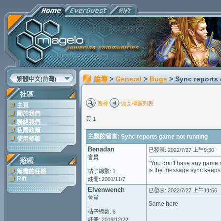
論壇
>
General
>
Bugs
> Sync reports
繁體中文(台灣)
社區
搜尋
返回標題列表
主頁
關於我們
頁 1
聯絡我們
私隱政策
主題的留言: Sync reports game not running
使用條款
Benadan
已發表: 2022/7/27 上午9:30
會員
遊戲
"You don't have any game 
is the message sync keeps 
無盡的任務
帖子總數: 1
Rift
註冊: 2001/11/7
Elvenwench
已發表: 2022/7/27 上午11:56
會員
Same here
帖子總數: 6
註冊: 2019/12/22