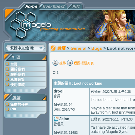
論壇
>
General
>
Bugs
> Loot not wor
繁體中文(台灣)
社區
搜尋
返回標題列表
主頁
關於我們
頁 1
聯絡我們
私隱政策
主題的留言: Loot not working
使用條款
drool
已發表: 2022/8/25 上午9:38
會員
遊戲
I tested both advloot and 
無盡的任務
帖子總數: 94
Maybe a test suite that tes
Rift
註冊: 2014/7/3
away from it, loot isn't wor
Jelan
已發表: 2022/10/11 下午9:38
管理員
Ya I have de activated it s
patching Magelo Sync.
帖子總數: 11683