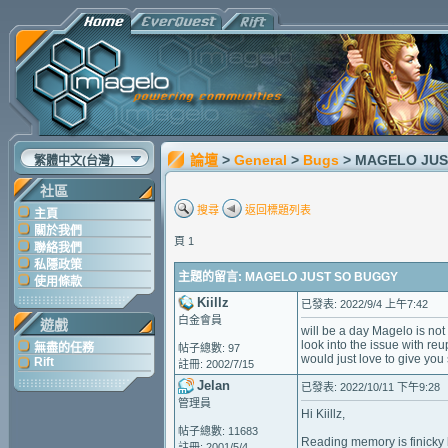
論壇
>
General
>
Bugs
> MAGELO JU
繁體中文(台灣)
社區
搜尋
返回標題列表
主頁
關於我們
頁 1
聯絡我們
私隱政策
主題的留言: MAGELO JUST SO BUGGY
使用條款
Kiillz
已發表: 2022/9/4 上午7:42
白金會員
遊戲
will be a day Magelo is not
look into the issue with re
無盡的任務
帖子總數: 97
would just love to give yo
Rift
註冊: 2002/7/15
Jelan
已發表: 2022/10/11 下午9:28
管理員
Hi Kiillz,
帖子總數: 11683
Reading memory is finicky b
註冊: 2001/5/4