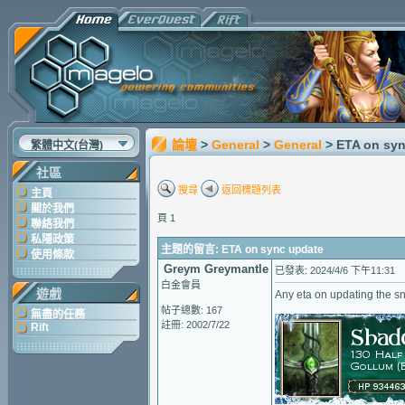
論壇
>
General
>
General
> ETA on sy
繁體中文(台灣)
社區
搜尋
返回標題列表
主頁
關於我們
頁 1
聯絡我們
私隱政策
主題的留言: ETA on sync update
使用條款
Greym Greymantle
已發表: 2024/4/6 下午11:31
白金會員
遊戲
Any eta on updating the sn
帖子總數: 167
無盡的任務
註冊: 2002/7/22
Rift