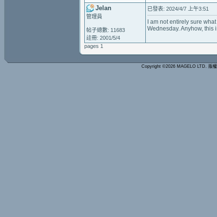
Jelan
已發表: 2024/4/7 上午3:51
管理員
I am not entirely sure what
Wednesday. Anyhow, this i
帖子總數: 11683
註冊: 2001/5/4
pages 1
Copyright ©2026 MAGELO LTD