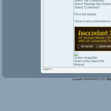
Select "My Characters"
Select "Manage My Character
Select "Customize"
Fill in the blanks.
There is also a link there 
Zaidoc ImagoDei
Order of the Silent Fist
Retired
pages 1
Copyright ©2026 MAGELO LTD