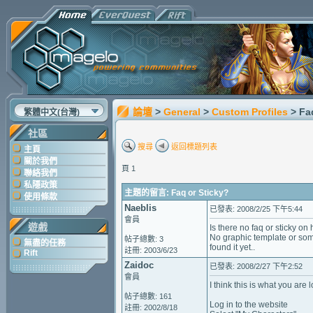
論壇
>
General
>
Custom Profiles
> Fa
繁體中文(台灣)
社區
搜尋
返回標題列表
主頁
關於我們
頁 1
聯絡我們
私隱政策
主題的留言: Faq or Sticky?
使用條款
Naeblis
已發表: 2008/2/25 下午5:44
會員
遊戲
Is there no faq or sticky on
No graphic template or som
帖子總數: 3
無盡的任務
found it yet..
註冊: 2003/6/23
Rift
Zaidoc
已發表: 2008/2/27 下午2:52
會員
I think this is what you are l
帖子總數: 161
Log in to the website
註冊: 2002/8/18