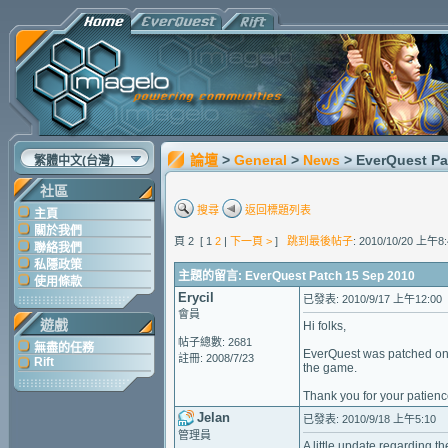
論壇
>
General
>
News
> EverQuest Pa
繁體中文(台灣)
社區
搜尋
返回標題列表
主頁
關於我們
頁 2 [ 1
2
|
下一頁 >
]
跳到最後帖子
: 2010/10/20 上午8:
聯絡我們
私隱政策
主題的留言: EverQuest Patch 15 Sep 2010
使用條款
Erycil
已發表: 2010/9/17 上午12:00
會員
遊戲
Hi folks,
帖子總數: 2681
無盡的任務
EverQuest was patched on 1
註冊: 2008/7/23
Rift
the game.
Thank you for your patienc
Jelan
已發表: 2010/9/18 上午5:10
管理員
A little update regarding t