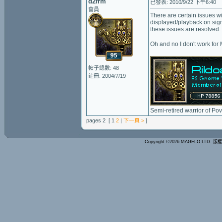
d2frm
已發表: 2010/9/22 下午6:40
會員
There are certain issues w
displayed/playback on signa
these issues are resolved.
Oh and no I don't work for
帖子總數: 48
註冊: 2004/7/19
Semi-retired warrior of Po
pages 2 [ 1
2
|
下一頁 >
]
Copyright ©2026 MAGELO LTD