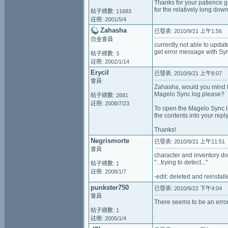
Thanks for your patience 
for the relatively long do
帖子總數: 11683
註冊: 2001/5/4
Zahasha
已發表: 2010/9/21 上午1:56
白金會員
currently not able to updat
get error message with Sy
帖子總數: 3
註冊: 2002/1/14
Erycil
已發表: 2010/9/21 上午8:07
會員
Zahasha, would you mind lo
Magelo Sync log please?
帖子總數: 2681
註冊: 2008/7/23
To open the Magelo Sync lo
the contents into your repl
Thanks!
Negrismorte
已發表: 2010/9/21 上午11:51
會員
character and inventory do
"...trying to detect..."
帖子總數: 1
註冊: 2008/1/7
-edit: deleted and reinstal
punkster750
已發表: 2010/9/22 下午4:04
會員
There seems to be an error
帖子總數: 1
註冊: 2005/1/4