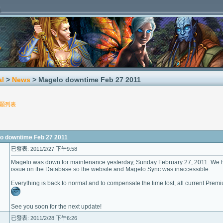
al
>
News
> Magelo downtime Feb 27 2011
題列表
downtime Feb 27 2011
已發表: 2011/2/27 下午9:58
Magelo was down for maintenance yesterday, Sunday February 27, 2011. We ha
issue on the Database so the website and Magelo Sync was inaccessible.
Everything is back to normal and to compensate the time lost, all current Pre
See you soon for the next update!
已發表: 2011/2/28 下午6:26