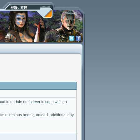
登錄 / 註冊
d to update our server to cope with an
mium users has been granted 1 additional day