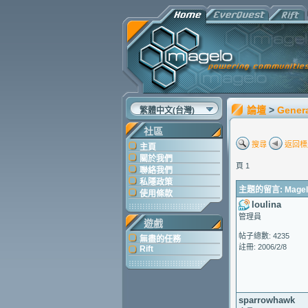
論壇
>
Gener
繁體中文(台灣)
社區
搜尋
返回標
主頁
關於我們
頁 1
聯絡我們
私隱政策
主題的留言: Magelo 
使用條款
loulina
管理員
遊戲
帖子總數: 4235
無盡的任務
註冊: 2006/2/8
Rift
sparrowhawk