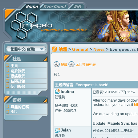
論壇
>
General
>
News
> Everquest is
繁體中文(台灣)
社區
搜尋
返回標題列表
主頁
關於我們
頁 1
聯絡我們
私隱政策
主題的留言: Everquest is back!
使用條款
loulina
已發表: 2011/5/15 下午11:57
管理員
遊戲
After too many days of dow
restoration, you can visit
ht
帖子總數: 4235
無盡的任務
註冊: 2006/2/8
Rift
We are working on updating
Update: Magelo Sync has
Jelan
已發表: 2011/5/16 上午6:04
管理員