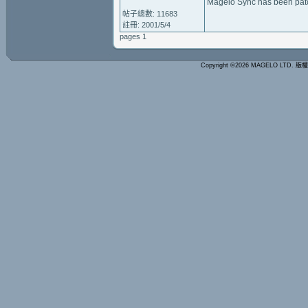
Magelo Sync has been patch
帖子總數: 11683
註冊: 2001/5/4
pages 1
Copyright ©2026 MAGELO LTD