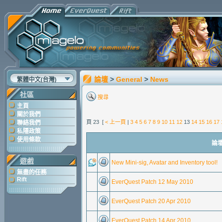
論壇
>
General
>
News
繁體中文(台灣)
社區
搜尋
主頁
關於我們
頁 23 [
< 上一頁
|
3
4
5
6
7
8
9
10
11
12
13
14
15
16
17
聯絡我們
私隱政策
使用條款
論壇
遊戲
New Mini-sig, Avatar and Inventory tool!
無盡的任務
Rift
EverQuest Patch 12 May 2010
EverQuest Patch 20 Apr 2010
EverQuest Patch 14 Apr 2010