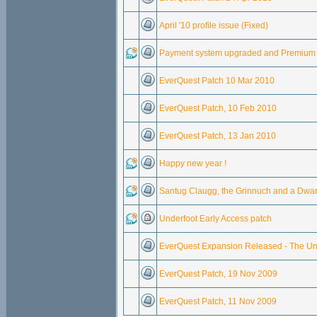
April '10 profile issue (Fixed)
Payment system upgraded and Premium
EverQuest Patch 10 Mar 2010
EverQuest Patch, 10 Feb 2010
EverQuest Patch, 13 Jan 2010
Happy new year !
Santug Claugg, the Grinnuch and a Dwarf 
Underfoot Early Access patch
EverQuest Expansion Released - The Un
EverQuest Patch, 19 Nov 2009
EverQuest Patch, 11 Nov 2009