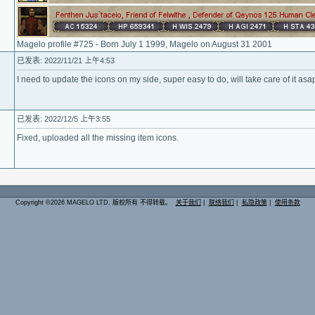
Magelo profile #725 - Born July 1 1999, Magelo on August 31 2001
已发表: 2022/11/21 上午4:53
I need to update the icons on my side, super easy to do, will take care of it asa
已发表: 2022/12/5 上午3:55
Fixed, uploaded all the missing item icons.
Copyright ©2026 MAGELO LTD. 版权所有 不得转载。
关于我们
|
联络我们
|
私隐政策
|
使用条款