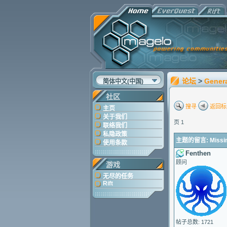
论坛
>
Gener
简体中文(中国)
社区
搜寻
返回标
主页
关于我们
页 1
联络我们
私隐政策
主题的留言: Missin
使用条款
Fenthen
顾问
游戏
无尽的任务
Rift
帖子总数: 1721