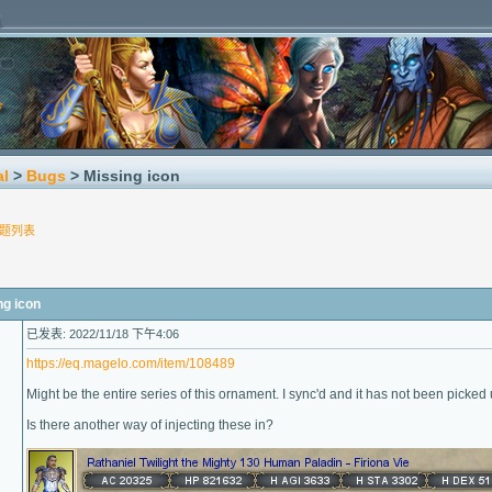
al
>
Bugs
> Missing icon
题列表
g icon
已发表: 2022/11/18 下午4:06
https://eq.magelo.com/item/108489
Might be the entire series of this ornament. I sync'd and it has not been picked 
Is there another way of injecting these in?