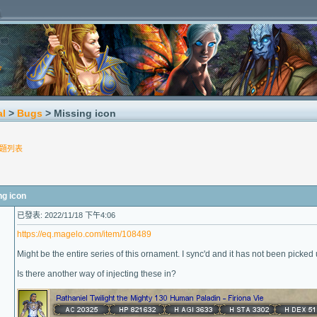
al
>
Bugs
> Missing icon
題列表
g icon
已發表: 2022/11/18 下午4:06
https://eq.magelo.com/item/108489
Might be the entire series of this ornament. I sync'd and it has not been picked 
Is there another way of injecting these in?