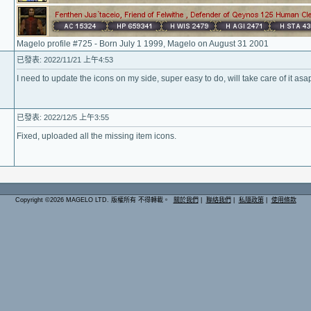
Magelo profile #725 - Born July 1 1999, Magelo on August 31 2001
已發表: 2022/11/21 上午4:53
I need to update the icons on my side, super easy to do, will take care of it asa
已發表: 2022/12/5 上午3:55
Fixed, uploaded all the missing item icons.
Copyright ©2026 MAGELO LTD. 版權所有 不得轉載。
關於我們
|
聯絡我們
|
私隱政策
|
使用條款