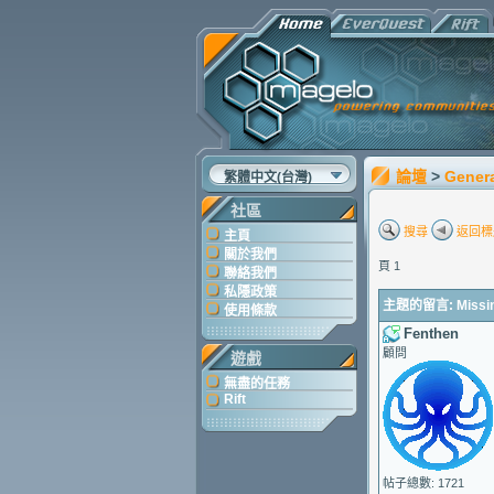
論壇
>
Gener
繁體中文(台灣)
社區
搜尋
返回標
主頁
關於我們
頁 1
聯絡我們
私隱政策
主題的留言: Missin
使用條款
Fenthen
顧問
遊戲
無盡的任務
Rift
帖子總數: 1721