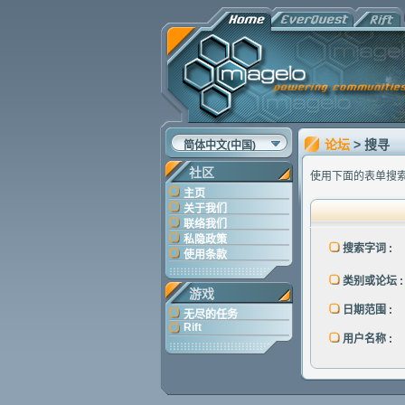
论坛
> 搜寻
简体中文(中国)
社区
使用下面的表单搜
主页
关于我们
联络我们
私隐政策
搜索字词 :
使用条款
类别或论坛 :
游戏
日期范围 :
无尽的任务
Rift
用户名称 :