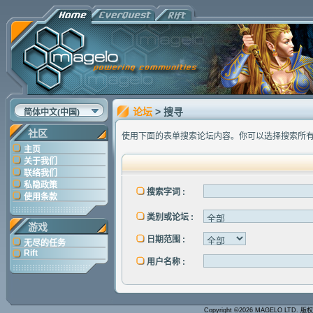
论坛
> 搜寻
简体中文(中国)
社区
使用下面的表单搜索论坛内容。你可以选择搜索所
主页
关于我们
联络我们
私隐政策
搜索字词 :
使用条款
类别或论坛 :
游戏
日期范围 :
无尽的任务
Rift
用户名称 :
Copyright ©2026 MAGELO LTD