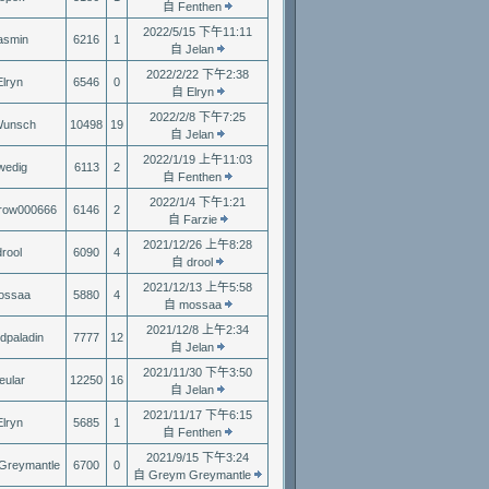
自 Fenthen
2022/5/15 下午11:11
asmin
6216
1
自 Jelan
2022/2/22 下午2:38
Elryn
6546
0
自 Elryn
2022/2/8 下午7:25
unsch
10498
19
自 Jelan
2022/1/19 上午11:03
wedig
6113
2
自 Fenthen
2022/1/4 下午1:21
row000666
6146
2
自 Farzie
2021/12/26 上午8:28
drool
6090
4
自 drool
2021/12/13 上午5:58
ossaa
5880
4
自 mossaa
2021/12/8 上午2:34
ldpaladin
7777
12
自 Jelan
2021/11/30 下午3:50
eular
12250
16
自 Jelan
2021/11/17 下午6:15
Elryn
5685
1
自 Fenthen
2021/9/15 下午3:24
Greymantle
6700
0
自 Greym Greymantle