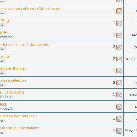
ew
tion by name of item in My inventory
1
T
ew
/ Flag
1
ew
4 Bit
1
MW
ompleted
rder more specific for classes
2
y
ew
nking
2
scarec
ew
s dots on the map
1
ew
s as a selection
2
m
ew
C Calculations
5
theo
ompleted
tack
7
a
ompleted
 Image to short clips ?
1
ew
 tool for augmentations
2
Greym 
ew