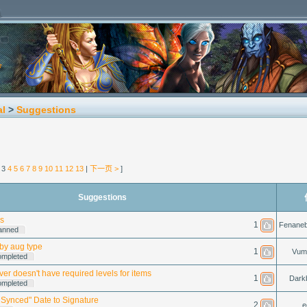
al
>
Suggestions
3
4
5
6
7
8
9
10
11
12
13
|
下一页 >
]
Suggestions
s
1
Fenaneb
anned
 by aug type
1
Vum
ompleted
ver doesn't have required levels for items
1
Dark
ompleted
 Synced" Date to Signature
2
e