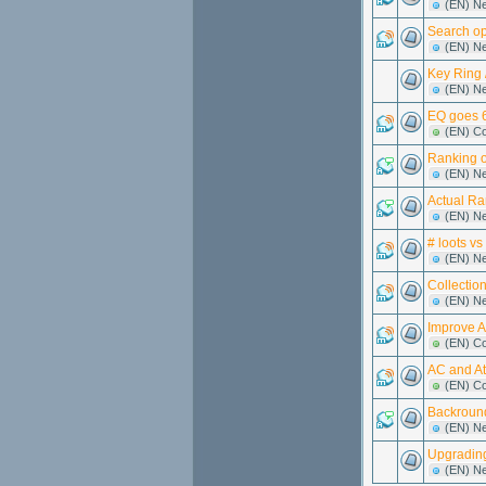
(EN) N
Search op
(EN) N
Key Ring 
(EN) N
EQ goes 6
(EN) C
Ranking o
(EN) N
Actual Ra
(EN) N
# loots v
(EN) N
Collection
(EN) N
Improve A
(EN) C
AC and At
(EN) C
Backround
(EN) N
Upgrading
(EN) N