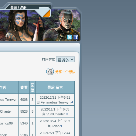
登录 / 注册
排序方式
分享一个想法
回
作者
查看
最后 留言
复
2022/12/21 下午6:51
ae Terrwyn
6008
3
自 Fenanebae Terrwyn
2022/11/1 下午6:03
Chanter
5528
5
自 VumChanter
2022/10/24 上午6:53
bishop99
5340
1
自 Jelan
2022/7/21 下午12:44
epok
5186
1