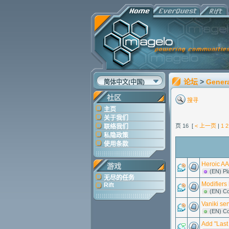
论坛
>
Gener
简体中文(中国)
社区
搜寻
主页
关于我们
页 16 [
< 上一页
|
1
2
联络我们
私隐政策
使用条款
Heroic AA
游戏
(EN) Pl
无尽的任务
Modifiers
Rift
(EN) C
Vaniki ser
(EN) C
Add "Last