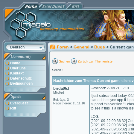
Foren
>
General
>
Bugs
> Current gam
Deutsch
Community
Suchen
Zurück zur Themenliste
Home
Über uns
Seiten 1
Kontakt
Datenschutz
Nachrichten zum Thema: Current game client ve
Bedingungen
brida963
Gesendet: 22.09.21, 17:01
Mitglied
I just subscribed today, 0
Spiele
Beiträge: 3
started the sync app it i
Everquest
Registrieren: 15.11.16
support this version." I c
Rift
to see if this is a known iss
LOG:
[2021-09-22 09:36:32] Coul
[2021-09-22 09:36:32] Usi
[2021-09-22 09:36:32] Us
[2021-09-22 09:36:32] Mag