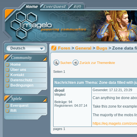
Foren
>
General
>
Bugs
> Zone data fi
Deutsch
Community
Suchen
Zurück zur Themenliste
Home
Über uns
Seiten 1
Kontakt
Datenschutz
Nachrichten zum Thema: Zone data filled with j
Bedingungen
drool
Gesendet: 17.12.21, 23:29
Mitglied
Can anything be done abou
Spiele
Beiträge: 94
Everquest
Registrieren: 04.07.14
Take this zone for example
Rift
The majority of the mobs l
https://eq.magelo.com/zon
pages 1