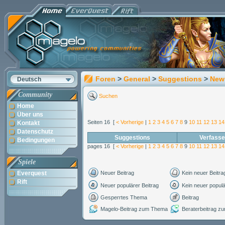
Foren
>
General
>
Suggestions
>
New
Deutsch
Community
Suchen
Home
Über uns
Seiten 16 [
< Vorherige
|
1
2
3
4
5
6
7
8
9
10
11
12
13
14
Kontakt
Datenschutz
Suggestions
Verfasse
Bedingungen
pages 16 [
< Vorherige
|
1
2
3
4
5
6
7
8
9
10
11
12
13
14
Spiele
Everquest
Neuer Beitrag
Kein neuer Beitra
Rift
Neuer populärer Beitrag
Kein neuer populä
Gesperrtes Thema
Beitrag
Magelo-Beitrag zum Thema
Beraterbeitrag 